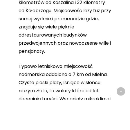
kilometrów od Koszalina i 32 kilometry
od Kołobrzegu. Miejscowość leży tuż przy
samej wydmie i promenadzie gdzie,
znajduje się wiele pięknie
odrestaurowanych budynków
przedwojennych oraz nowoczesne wille i
pensjonaty.
Typowo letniskowa miejscowość
nadmorska oddalona o 7 km od Mielna.
Czyste piaski plaży, lśniące w słońcu
niczym złoto, to walory które od lat
doceniają turyści. Wspaniały mikroklimat
charakteryzujący się dużym
nasłonecznieniem oraz bogate w jod
morskie powietrze, rozległe obszary