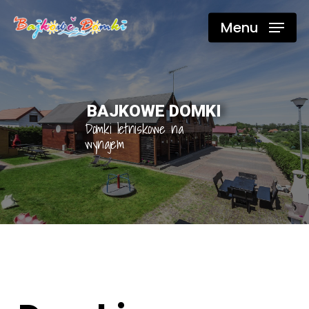
Skip
Menu
to
main
content
BAJKOWE DOMKI
Domki letniskowe na
wynajem